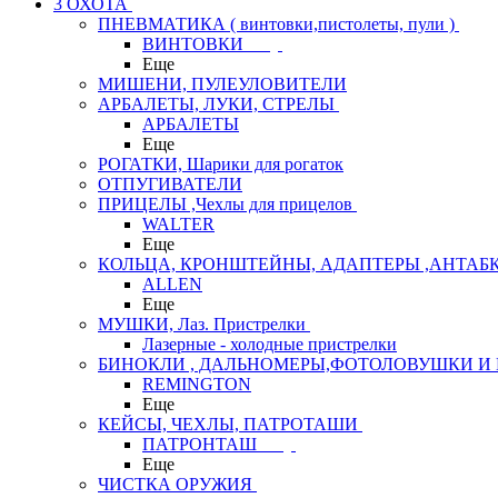
3 ОХОТА
ПНЕВМАТИКА ( винтовки,пистолеты, пули )
ВИНТОВКИ
Еще
МИШЕНИ, ПУЛЕУЛОВИТЕЛИ
АРБАЛЕТЫ, ЛУКИ, СТРЕЛЫ
АРБАЛЕТЫ
Еще
РОГАТКИ, Шарики для рогаток
ОТПУГИВАТЕЛИ
ПРИЦЕЛЫ ,Чехлы для прицелов
WALTER
Еще
КОЛЬЦА, КРОНШТЕЙНЫ, АДАПТЕРЫ ,АНТАБ
ALLEN
Еще
МУШКИ, Лаз. Пристрелки
Лазерные - холодные пристрелки
БИНОКЛИ , ДАЛЬНОМЕРЫ,ФОТОЛОВУШКИ И 
REMINGTON
Еще
КЕЙСЫ, ЧЕХЛЫ, ПАТРОТАШИ
ПАТРОНТАШ
Еще
ЧИСТКА ОРУЖИЯ