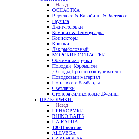
Назад
ОСНАСТКА
Вертлюги & Карабины & Застежки
Грузила
Джиг-головки
Кембрик & Термоусадка
Коннекторы
Крючки
Лак рыболовный
МОРСКИЕ ОСНАСТКИ
Обжимные трубки
Поводки ,Коромысла
,Отводы,Противозакручиватели
Поводковый материал
Поплавки и бомбарды
Светлячки
Стопора силиконовые ,Бусины
ПРИКОРМКИ
Назад
ПРИКОРМКИ
RHINO BAITS
НА КАРПА
100 Поклёвок
ALLVEGA
CARPHOUSE